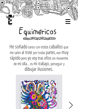
Equiméricos
He soñado
caballos
estos
tanto con
que
muy
al trote
partes
me salen
por todas
, van
rápido
yo voy tras ellos
pero
sin moverme
mi trabajo
mi silla
de
… es
,
perseguir
y
dibujar ilusiones.